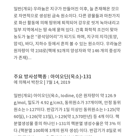
일반(개요) 우라늄은 지구가 만들어진 이후, 늘 존재해온 것으
로 자연적으로 생성된 금속 원소이다. 다른 광물들과 마찬가지
로 화산 활동에 의해 땅위에 퇴적되어 강우로 씻겨 녹아내리고
일부 지역에서는 땅 속에 묻혀 있다. 간혹 화학적 조건이 맞아
농도가 높은 “광석덩어리”가 되기도 하며, 지구의 지각(토양,
암석), 바다, 지하수 등에서 흔히 볼 수 있는 원소이다. 우라늄은
원자량이 약 238로(핵에 92개의 양성자와 약 146 개의 중성자
가 존재)...
주요 방사성핵종 : 아이오딘(옥소)-131
에 의해서
박찬오
|
7월 14, 2019
일반(개요) 아이오딘(옥소, Iodine, I)은 원자량이 약 126.9
g/mol, 밀도가 4.92 g/cm3, 동위원소가 37개이며, 안정 동위
원소는 I-127이다. 반감기가 1일 이상인 동위원소는 I-125(약
60일), I-126(약 13일), I-129(약 1,570만년) 등 4개 이다. 핵
분열생성물 중의 하나인 I-131의 핵분열 생성수율은 약 3% 이
다.(핵분열 100회에 3개의 원자 생성) 이다. 반감기가 8일로 비