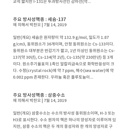
교적 짧지만 I-131은 투과방사선인 감마선(약...
주요 방사성핵종 : 세슘-137
에 의해서
박찬오
|
7월 14, 2019
일반(개요) 세슘은 원자량이 약 132.9 g/mol, 밀도가 1.87
g/cm3, 동위원소가 36개이며, 안정 동위원소는 Cs-133이다.
동위원소 대부분은 반감기가 짧고, 1년 이상인 동위원소는 Cs-
137(약 30년), Cs-134(약 2년), Cs-135(약 230만년) 등 3개
이다. 원소주기율표의 1족인 알칼리금속으로 화학반응성이 크
다. 수정(crystal rock)에 약 7 ppm, 해수(sea water)에 약
0.002 ppm 존재한다. 우라늄 혹은 플루토늄이...
주요 방사성핵종 : 삼중수소
에 의해서
박찬오
|
7월 14, 2019
일반(개요) 삼중수소는 수소의 방사성 동위원소이며, H-3 또는
H3로 표시한다. 수소 원자의 핵은 하나의 양성자로 이루어져 있
지만, 삼중 수소의 핵은 두 개의 중성자와 한 개의 양성자로 구