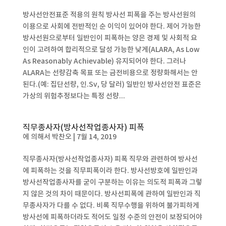
방사선안전표준 적용의 원칙 방사선 피폭을 주는 방사선원의
이용으로 사회에 전반적인 순 이익이 있어야 한다. 제어 가능한
방사선원으로부터 일반인이 피폭하는 양은 경제 및 사회적 요
인이 고려하여 합리적으로 달성 가능한 낮게(ALARA, As Low
As Reasonably Achievable) 유지되어야 한다. 그러나
ALARA는 선량감축 목표 또는 금전비용으로 정량화해서는 안
된다.(예: 집단선량, 인.Sv, 당 달러) 일반인 방사선안전 표준은
가상의 위험추정보다는 특정 선량...
직무종사자(방사선작업종사자) 피폭
에 의해서
박찬오
|
7월 14, 2019
직무종사자(방사선작업종사자) 피폭 직무와 관련하여 방사선
에 피폭하는 것을 직무피폭이라 한다. 방사선방호에 일반인과
방사선작업종사자를 굳이 구분하는 이유는 의도적 피폭과 그렇
지 않은 것의 차이 때문이다. 방사선피폭에 관하여 일반인과 직
무종사자가 다를 수 없다. 비록 직무수행을 위하여 불가피하게
방사선에 피폭하더라도 적어도 일정 수준의 안전이 보장되어야