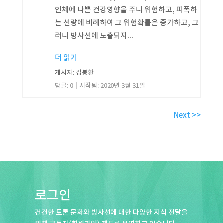
인체에 나쁜 건강영향을 주니 위험하고, 피폭하
는 선량에 비례하여 그 위험확률은 증가하고, 그
러니 방사선에 노출되지...
더 읽기
게시자: 김봉환
답글: 0
시작됨:
2020년 3월 31일
Next >>
로그인
건건한 토론 문화와 방사선에 대한 다양한 지식 전달을