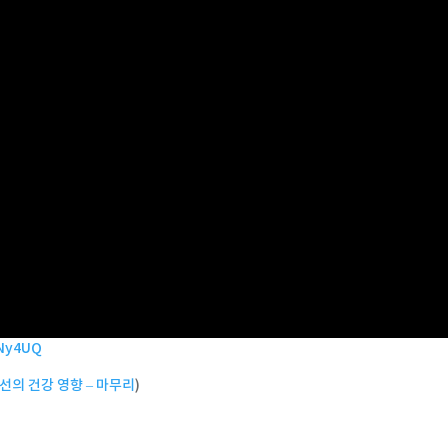
pNy4UQ
선의 건강 영향 – 마무리
)