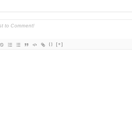
{}
[+]