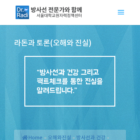
라돈과 토론(오해와 진실)
Home
»
오해와진실
»
방사선과 건강
»