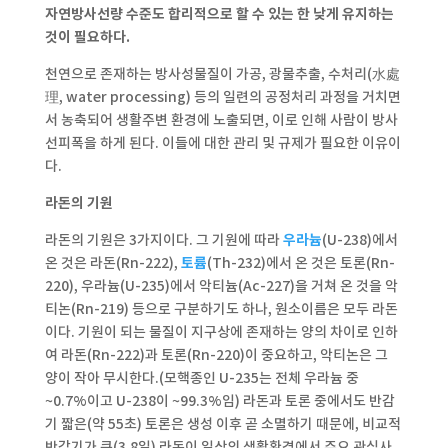
자연방사선량 수준도 합리적으로 할 수 있는 한 낮게 유지하는
것이 필요하다.
천연으로 존재하는 방사성물질이 가공, 광물추출, 수처리(水處
理, water processing) 등의 일련의 공정처리 과정을 거치면
서 농축되어 생활주변 환경에 노출되면, 이로 인해 사람이 방사
선피폭을 하게 된다. 이들에 대한 관리 및 규제가 필요한 이유이
다.
라돈의 기원
라돈의 기원은 3가지이다. 그 기원에 따라
우라늄
(U-238)에서
온 것은 라돈(Rn-222),
토륨
(Th-232)에서 온 것은 토론(Rn-
220), 우라늄(U-235)에서 악티늄(Ac-227)을 거쳐 온 것을 악
티논(Rn-219) 등으로 구분하기도 하나, 원소이름은 모두 라돈
이다. 기원이 되는 물질이 지구상에 존재하는 양의 차이로 인하
여 라돈(Rn-222)과 토론(Rn-220)이 중요하고, 악티논은 그
양이 작아 무시한다.(모핵종인 U-235는 전체 우라늄 중
~0.7%이고 U-238이 ~99.3%임) 라돈과 토론 중에서도 반감
기 짧은(약 55초) 토론은 생성 이후 곧 소멸하기 때문에, 비교적
반감기가 큰(3.8일) 라돈이 일상의 생활환경에서 주요 관심사