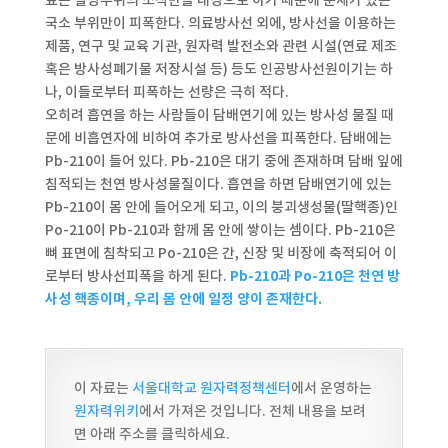
국소 부위만이 피폭한다. 의료방사선 외에, 방사선을 이용하는
제품, 연구 및 교육 기관, 원자력 발전소와 관련 시설(연료 제조
혹은 방사성폐기물 저장시설 등) 등도 인공방사선원이기는 하
나, 이들로부터 피폭하는 선량은 극히 적다.
오히려 흡연을 하는 사람들이 담배연기에 있는 방사성 물질 때
문에 비흡연자에 비하여 추가로 방사선을 피폭한다. 담배에는
Pb-210이 들어 있다. Pb-210은 대기 중에 존재하며 담배 잎에
침적되는 천연 방사성물질이다. 흡연을 하면 담배연기에 있는
Pb-210이 몸 안에 들어오게 되고, 이의 붕괴생성물(딸핵종)인
Po-210이 Pb-210과 함께 몸 안에 쌓이는 셈이다. Pb-210은
뼈 표면에 침착되고 Po-210은 간, 신장 및 비장에 축적되어 이
로부터 방사선피폭을 하게 된다.
Pb-210과 Po-210은 천연 방
사성 핵종이며, 우리 몸 안에 일정 양이 존재한다.
이 자료는
서울대학교 원자력정책센터
에서 운영하는
원자력위키
에서 가져온 것입니다. 전체 내용을 보려
면 아래 주소를 클릭하세요.