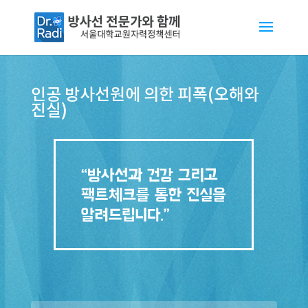
인공 방사선원에 의한 피폭(오해와
진실)