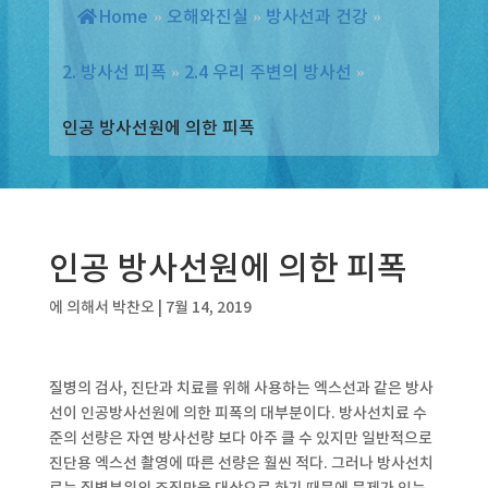
Home
»
오해와진실
»
방사선과 건강
»
2. 방사선 피폭
»
2.4 우리 주변의 방사선
»
인공 방사선원에 의한 피폭
인공 방사선원에 의한 피폭
에 의해서
박찬오
|
7월 14, 2019
질병의 검사, 진단과 치료를 위해 사용하는 엑스선과 같은 방사
선이 인공방사선원에 의한 피폭의 대부분이다. 방사선치료 수
준의 선량은 자연 방사선량 보다 아주 클 수 있지만 일반적으로
진단용 엑스선 촬영에 따른 선량은 훨씬 적다. 그러나 방사선치
료는 질병부위의 조직만을 대상으로 하기 때문에 문제가 있는