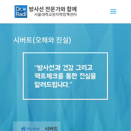
시버트(오해와 진실)
Home
»
시버트