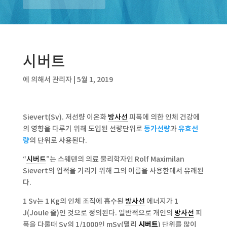
시버트
에 의해서
관리자
|
5월 1, 2019
Sievert(Sv). 저선량 이온화
방사선
피폭에 의한 인체 건강에
의 영향을 다루기 위해 도입된 선량단위로
등가선량
과
유효선
량
의 단위로 사용된다.
“
시버트
”는 스웨덴의 의료 물리학자인 Rolf Maximilan
Sievert의 업적을 기리기 위해 그의 이름을 사용한데서 유래된
다.
1 Sv는 1 Kg의 인체 조직에 흡수된
방사선
에너지가 1
J(Joule 줄)인 것으로 정의된다. 일반적으로 개인의
방사선
피
폭을 다룰때 Sv의 1/1000인 mSv(
밀리
시버트
) 단위를 많이